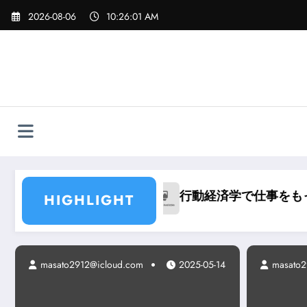
コ
2026-08-06
10:26:02 AM
ン
テ
ン
ツ
へ
ス
キ
ッ
プ
料」が売れる理由
行動経済学で仕事をもっと
HIGHLIGHT
masato2912@icloud.com
masato2912@icloud.com
2025-05-14
2025-05-14
masato2