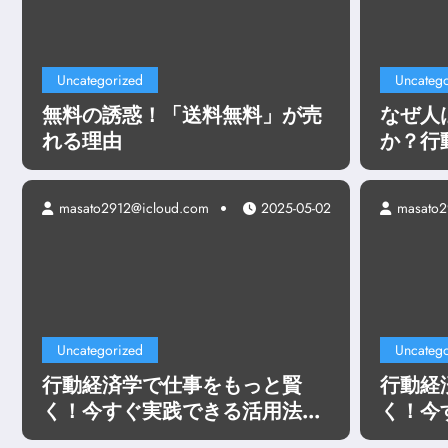
Uncategorized
Uncatego
無料の誘惑！「送料無料」が売
なぜ人
れる理由
か？行
masato2912@icloud.com
2025-05-02
masato2
動
Uncategorized
無料の誘惑！「送料無料
Uncategorized
Uncatego
行動経済学で仕事をもっと賢
行動経
もっと見る
く！今すぐ実践できる活用法ま
く！今
とめ
とめ