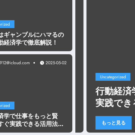
rized
はギャンブルにハマるの
動経済学で徹底解説！
912@icloud.com
2025-05-02
Uncategorized
行動経済学
」が売れる理由
実践できる
rized
済学で仕事をもっと賢
もっと見る
すぐ実践できる活用法ま