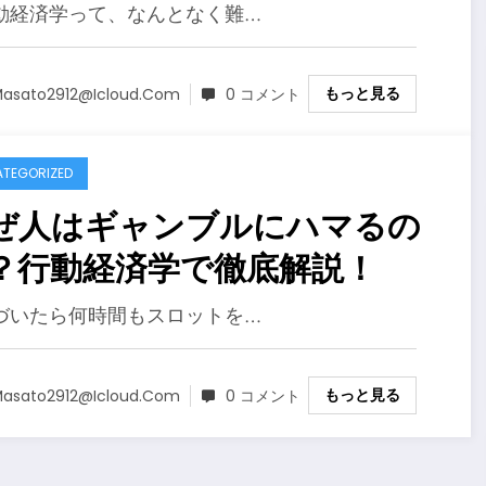
め
動経済学って、なんとなく難…
もっと見る
asato2912@icloud.com
0 コメント
TEGORIZED
ぜ人はギャンブルにハマるの
？行動経済学で徹底解説！
づいたら何時間もスロットを…
もっと見る
asato2912@icloud.com
0 コメント