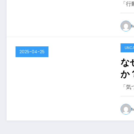
と
「行
M
UNCA
2025-04-25
な
か
「気
M