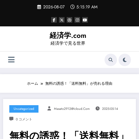
コ
2026-08-07
5:15:20 AM
ン
テ
ン
ツ
へ
経済学.com
ス
経済学で見る世界
キ
ッ
プ
ホーム
無料の誘惑！「送料無料」が売れる理由
Uncategorized
Masato2912@icloud.com
2025-05-14
0 コメント
無料の誘惑！「送料無料」