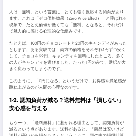
人は「無料」という言葉に、とても強く反応する傾向があり
ます。これは「ゼロ価格効果（Zero Price Effect）」と呼ばれる
現象で、たとえ価値が低くても「無料」となると、それだけ
で魅力的に感じる心理的な仕組みです。
たとえば、100円のチョコレートと20円のキャンディがあった
とします。ある実験では、両方の価格をそれぞれ1円ずつ安く
して、チョコを99円、キャンディを無料にしたところ、多く
の人がキャンディを選びました。たった1円の差で、選択が大
きく変わってしまうのです。
このように、「0円になる」というだけで、お得感や満足感が
跳ね上がるのが人間の心理なのです。
1-2. 認知負荷が減る？送料無料は「損しない」
安心感を与える
もう一つ、「送料無料」に惹かれる理由として、認知負荷が
減るという点があります。送料があると、「商品は安いけど
送料が高いから損かも？」というように、頭の中で損得計算