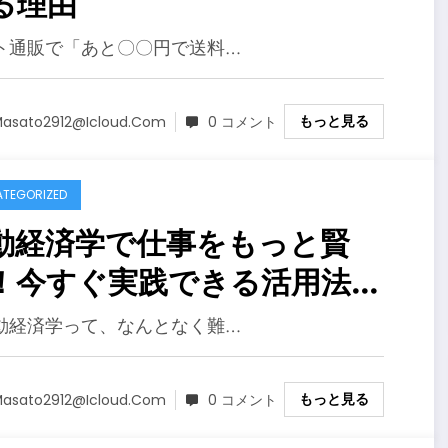
る理由
ト通販で「あと〇〇円で送料…
もっと見る
asato2912@icloud.com
0 コメント
TEGORIZED
動経済学で仕事をもっと賢
！今すぐ実践できる活用法ま
め
動経済学って、なんとなく難…
もっと見る
asato2912@icloud.com
0 コメント