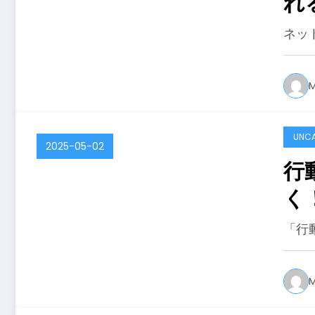
れ
ネッ
M
UNCA
2025-05-02
行
く
と
「行
M