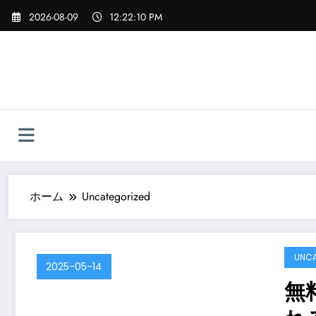
コ
2026-08-09
12:22:10 PM
ン
テ
ン
ツ
へ
ス
キ
ッ
プ
ホーム
Uncategorized
UNCA
2025-05-14
無