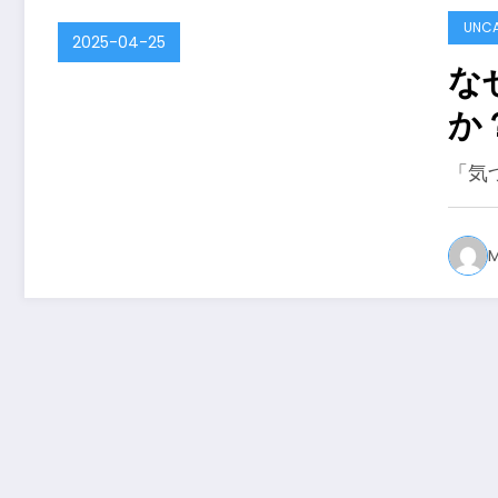
UNCA
2025-04-25
な
か
「気
M