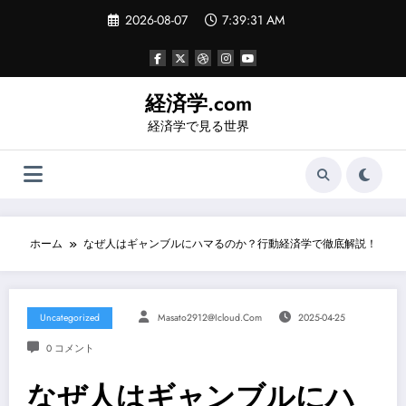
コ
2026-08-07
7:39:31 AM
ン
テ
ン
ツ
へ
経済学.com
ス
経済学で見る世界
キ
ッ
プ
ホーム
なぜ人はギャンブルにハマるのか？行動経済学で徹底解説！
Uncategorized
Masato2912@icloud.com
2025-04-25
0 コメント
なぜ人はギャンブルにハ