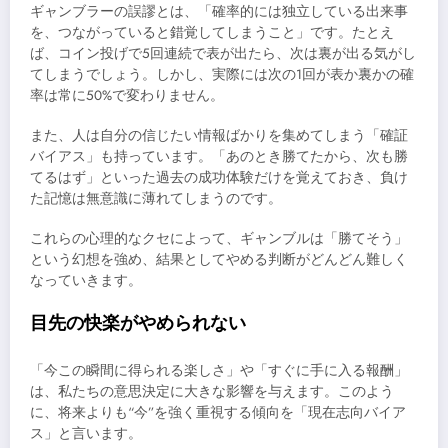
ギャンブラーの誤謬とは、「確率的には独立している出来事
を、つながっていると錯覚してしまうこと」です。たとえ
ば、コイン投げで5回連続で表が出たら、次は裏が出る気がし
てしまうでしょう。しかし、実際には次の1回が表か裏かの確
率は常に50%で変わりません。
また、人は自分の信じたい情報ばかりを集めてしまう「確証
バイアス」も持っています。「あのとき勝てたから、次も勝
てるはず」といった過去の成功体験だけを覚えておき、負け
た記憶は無意識に薄れてしまうのです。
これらの心理的なクセによって、ギャンブルは「勝てそう」
という幻想を強め、結果としてやめる判断がどんどん難しく
なっていきます。
目先の快楽がやめられない
「今この瞬間に得られる楽しさ」や「すぐに手に入る報酬」
は、私たちの意思決定に大きな影響を与えます。このよう
に、将来よりも“今”を強く重視する傾向を「現在志向バイア
ス」と言います。