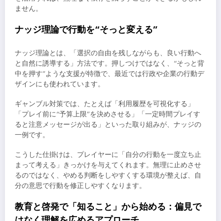
ません。
ナッジ理論で行動を“そっと変える”
ナッジ理論とは、「選択の自由を残しながらも、良い行動へ
と自然に誘導する」方法です。押しつけではなく、“そっと背
中を押す”ような支援が特徴で、最近では行政や企業の行動デ
ザインにも使われています。
ギャンブル対策では、たとえば「利用履歴を可視化する」
「プレイ前に“予算上限”を決めさせる」「一定時間プレイす
ると注意メッセージが出る」といった取り組みが、ナッジの
一例です。
こうした仕掛けは、プレイヤーに「自分の行動を一度立ち止
まって考える」きっかけを与えてくれます。無理に止めさせ
るのではなく、やめる判断をしやすくする環境が整えば、自
分の意思で行動を修正しやすくなります。
教育と啓発で「知ること」から始める：偏見で
はなく理解を広めるアプローチ